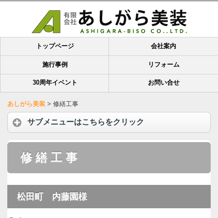
トップページ
会社案内
施行事例
リフォーム
30周年イベント
お問い合せ
あしがら美装
>
修繕工事
サブメニューはこちらをクリック
修 繕 工 事
松田町 内藤園様